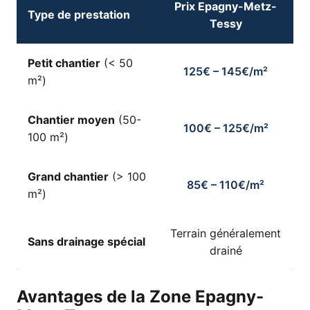
Prix Epagny-Metz-
Type de prestation
Tessy
Petit chantier
(< 50
125€ – 145€/m²
m²)
Chantier moyen
(50-
100€ – 125€/m²
100 m²)
Grand chantier
(> 100
85€ – 110€/m²
m²)
Terrain généralement
Sans drainage spécial
drainé
Avantages de la Zone Epagny-