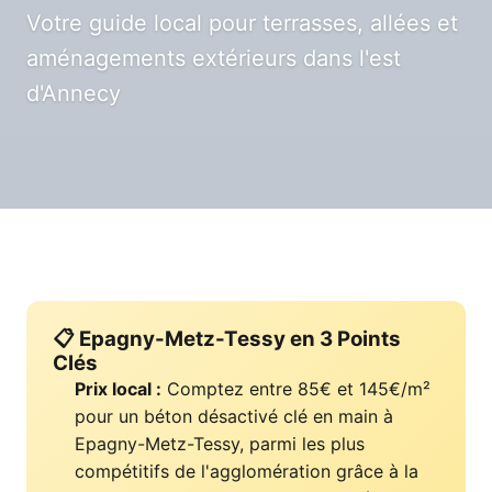
Votre guide local pour terrasses, allées et
aménagements extérieurs dans l'est
d'Annecy
📋 Epagny-Metz-Tessy en 3 Points
Clés
Prix local :
Comptez entre 85€ et 145€/m²
pour un béton désactivé clé en main à
Epagny-Metz-Tessy, parmi les plus
compétitifs de l'agglomération grâce à la