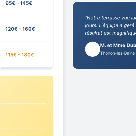
95€ – 145€
"Notre terrasse vue la
jours. L'équipe a géré
120€ – 160€
résultat est magnifique
M. et Mme Dub
👤
Thonon-les-Bains
115€ – 180€