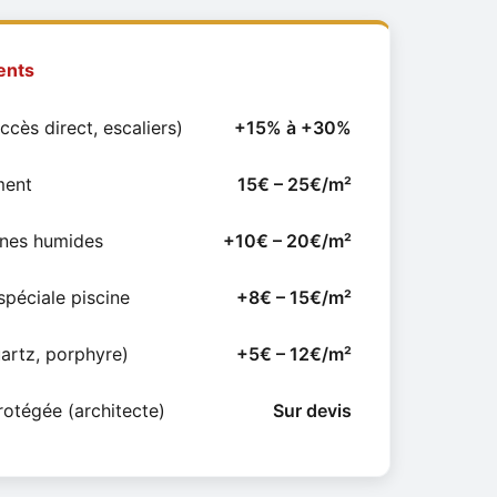
ents
ccès direct, escaliers)
+15% à +30%
ment
15€ – 25€/m²
ones humides
+10€ – 20€/m²
spéciale piscine
+8€ – 15€/m²
artz, porphyre)
+5€ – 12€/m²
rotégée (architecte)
Sur devis