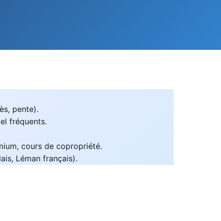
ès, pente).
l fréquents.
emium, cours de copropriété.
is, Léman français).