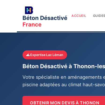
ACCUEIL
GUIDES
Béton Désactivé
France
Accueil
Villes
Thonon-les-Bains
🌊 Expertise Lac Léman
Béton Désactivé à Thonon-le
Votre spécialiste en aménagements ex
piscine adaptées au climat haut-savo
OBTENIR MON DEVIS À THONON