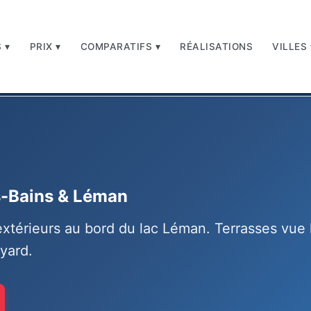
 ▾
PRIX ▾
COMPARATIFS ▾
RÉALISATIONS
VILLES 
s-Bains & Léman
térieurs au bord du lac Léman. Terrasses vue l
yard.