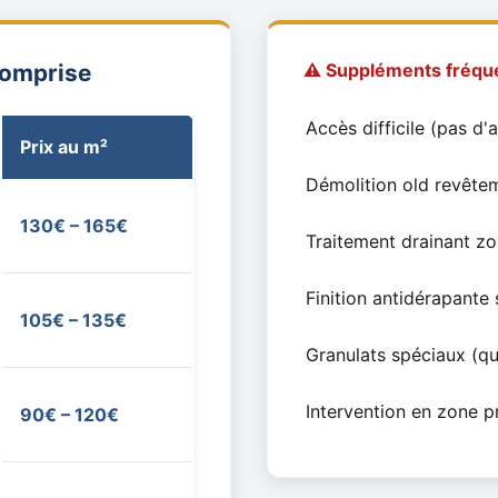
Comprise
⚠️ Suppléments fréqu
Accès difficile (pas d'a
Prix au m²
Démolition old revête
130€ – 165€
Traitement drainant z
Finition antidérapante 
105€ – 135€
Granulats spéciaux (qu
Intervention en zone p
90€ – 120€