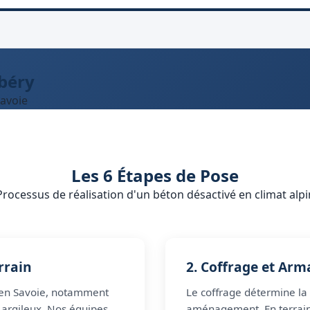
béry
Savoie
Les 6 Étapes de Pose
Processus de réalisation d'un béton désactivé en climat alpi
rrain
2. Coffrage et Arm
e en Savoie, notamment
Le coffrage détermine la 
u argileux. Nos équipes
aménagement. En terrain