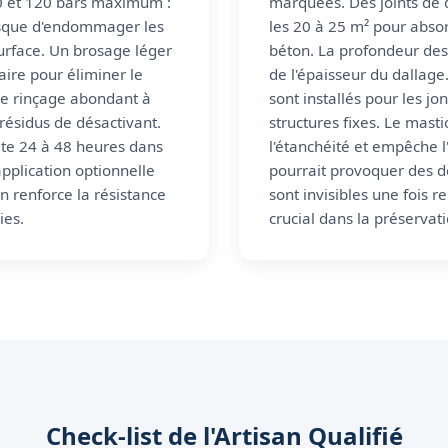
80 et 120 bars maximum :
marquées. Des joints de d
isque d'endommager les
les 20 à 25 m² pour abs
surface. Un brosage léger
béton. La profondeur des 
aire pour éliminer le
de l'épaisseur du dallage.
 Le rinçage abondant à
sont installés pour les jo
 résidus de désactivant.
structures fixes. Le mast
te 24 à 48 heures dans
l'étanchéité et empêche l'
application optionnelle
pourrait provoquer des dé
n renforce la résistance
sont invisibles une fois r
ies.
crucial dans la préservat
Check-list de l'Artisan Qualifié