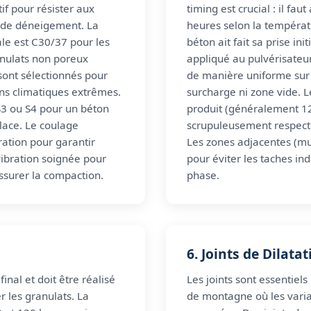
if pour résister aux
timing est crucial : il fau
s de déneigement. La
heures selon la tempéra
le est C30/37 pour les
béton ait fait sa prise ini
anulats non poreux
appliqué au pulvérisateur
 sont sélectionnés pour
de manière uniforme sur 
ons climatiques extrêmes.
surcharge ni zone vide. 
S3 ou S4 pour un béton
produit (généralement 12
place. Le coulage
scrupuleusement respecté
ration pour garantir
Les zones adjacentes (m
vibration soignée pour
pour éviter les taches in
 assurer la compaction.
phase.
6. Joints de Dilata
final et doit être réalisé
Les joints sont essentiels
r les granulats. La
de montagne où les varia