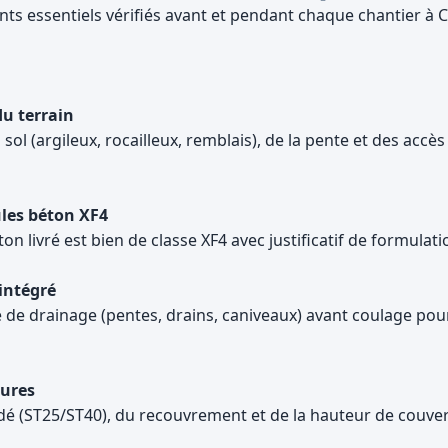
ints essentiels vérifiés avant et pendant chaque chantier à
du terrain
sol (argileux, rocailleux, remblais), de la pente et des accè
ules béton XF4
n livré est bien de classe XF4 avec justificatif de formulatio
intégré
 de drainage (pentes, drains, caniveaux) avant coulage pour
ures
udé (ST25/ST40), du recouvrement et de la hauteur de couve