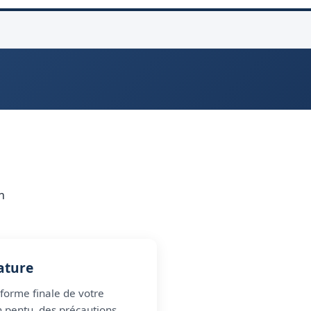
n
ature
forme finale de votre
 pentu, des précautions