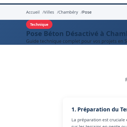
Accueil
Villes
Chambéry
Pose
Technique
Pose Béton Désactivé à Cham
Guide technique complet pour vos projets en 
1. Préparation du Te
La préparation est crucial
sur les terrains en pente o