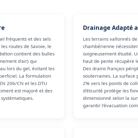
re
Drainage Adapté a
el fréquents et des sels
Les terrains vallonnés de
les routes de Savoie, le
chambérienne nécessiten
 béton contient des bulles
soigneusement étudié. U
nement d'air) qui
haut de pente récupère l
au lors du gel, évitant les
Des drains français péri
uperficiel. La formulation
souterraines. La surface
 EN 206/CN et les DTU
2% vers les points de co
ciment est majoré et des
d'étcurité protège les fon
t systématiques.
dimensionné selon la surf
garantir l'évacuation com