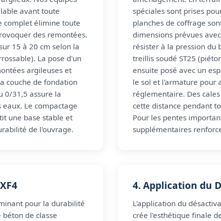
alable avant toute
spéciales sont prises pour
e complet élimine toute
planches de coffrage son
provoquer des remontées.
dimensions prévues avec 
sur 15 à 20 cm selon la
résister à la pression du
rrossable). La pose d'un
treillis soudé ST25 (piéto
ontées argileuses et
ensuite posé avec un es
 La couche de fondation
le sol et l'armature pour
u 0/31,5 assure la
réglementaire. Des cales
es eaux. Le compactage
cette distance pendant to
it une base stable et
Pour les pentes important
urabilité de l'ouvrage.
supplémentaires renforcen
 XF4
4. Application du 
minant pour la durabilité
L'application du désactiva
e béton de classe
crée l'esthétique finale