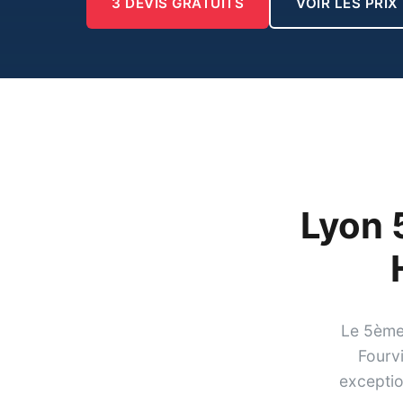
3 DEVIS GRATUITS
VOIR LES PRIX
Lyon 
Le 5ème 
Fourv
exceptio