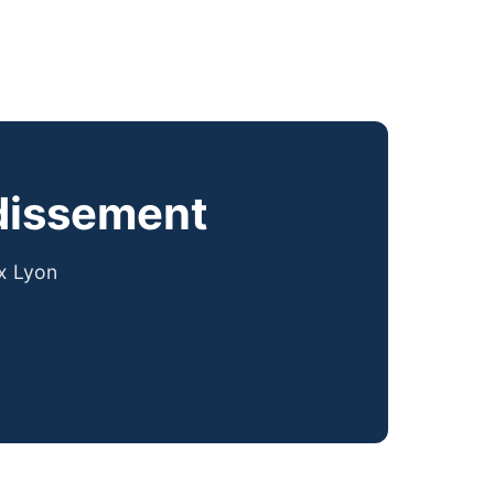
ndissement
ux Lyon