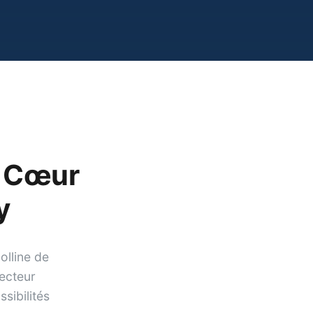
: Cœur
y
olline de
ecteur
sibilités