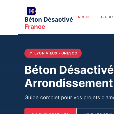
ACCUEIL
GUIDES
Béton Désactivé
France
Accueil
Villes
Lyon
Communes
Lyon 5ème Ar
📍
LYON VIEUX - UNESCO
Béton Désactiv
Arrondissement
Guide complet pour vos projets d'am