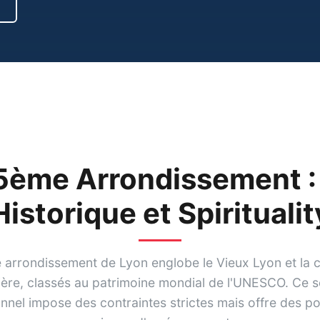
5ème Arrondissement 
Historique et Spiritualit
arrondissement de Lyon englobe le Vieux Lyon et la c
ière, classés au patrimoine mondial de l'UNESCO. Ce s
nnel impose des contraintes strictes mais offre des pos