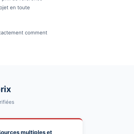
ojet en toute
 exactement comment
rix
ifiées
ources multiples et