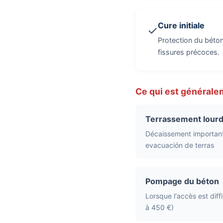
Cure initiale
✓
Protection du béton
fissures précoces.
Ce qui est générale
Terrassement lour
Décaissement important
evacuación de terras
Pompage du béton
Lorsque l'accès est diffi
à 450 €)