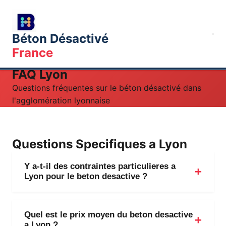
Béton Désactivé
France
Accueil
Villes
Lyon
FAQ
FAQ Lyon
Questions fréquentes sur le béton désactivé dans
l'agglomération lyonnaise
Questions Specifiques a Lyon
Y a-t-il des contraintes particulieres a
Lyon pour le beton desactive ?
Oui, plusieurs contraintes s'appliquent a
Lyon. Dans les zones protègees du
Quel est le prix moyen du beton desactive
a Lyon ?
Vieux Lyon et des Pentes de la Croix-